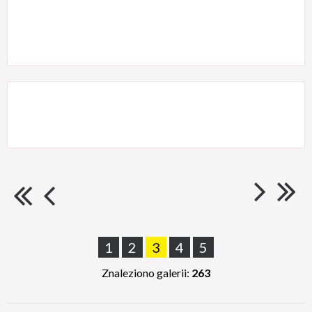
1
2
3
4
5
Znaleziono galerii:
263