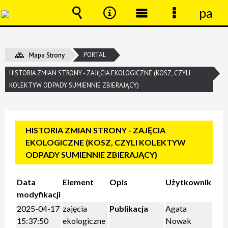
pane
Wyszukiwarka
Narzędzia
Menu
Menu
główne
szczegóło
PORTAL
Mapa Strony
HISTORIA ZMIAN STRONY - ZAJĘCIA EKOLOGICZNE (KOSZ, CZYLI
KOLEKTYW ODPADY SUMIENNIE ZBIERAJĄCY)
HISTORIA ZMIAN STRONY - ZAJĘCIA
EKOLOGICZNE (KOSZ, CZYLI KOLEKTYW
ODPADY SUMIENNIE ZBIERAJĄCY)
Data
Element
Opis
Użytkownik
modyfikacji
2025-04-17
zajęcia
Publikacja
Agata
15:37:50
ekologiczne
Nowak