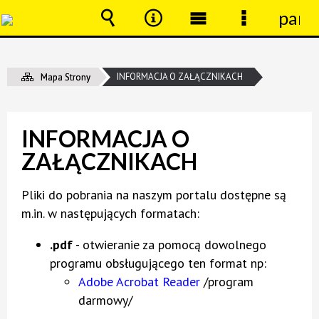
pane
Wyszukiwarka
Narzędzia
Menu
Menu
główne
szczegóło
INFORMACJA O ZAŁĄCZNIKACH
Mapa Strony
INFORMACJA O
ZAŁĄCZNIKACH
Pliki do pobrania na naszym portalu dostępne są
m.in. w następujących formatach:
.pdf
- otwieranie za pomocą dowolnego
programu obsługującego ten format np:
Adobe Acrobat Reader
/program
darmowy/